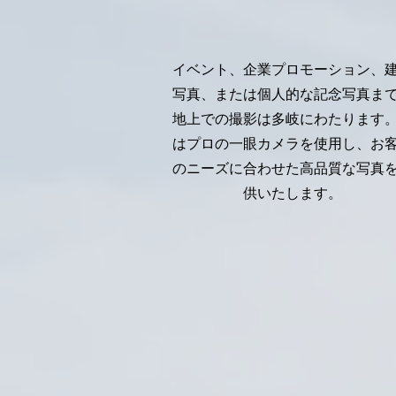
イベント、企業プロモーション、
写真、または個人的な記念写真ま
地上での撮影は多岐にわたります
はプロの一眼カメラを使用し、お
のニーズに合わせた高品質な写真
供いたします。