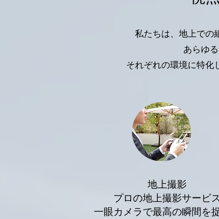
私たちは、地上での
あらゆる
それぞれの環境に特化
​地上撮影
プロの地上撮影サービ
一眼カメラで最高の瞬間を