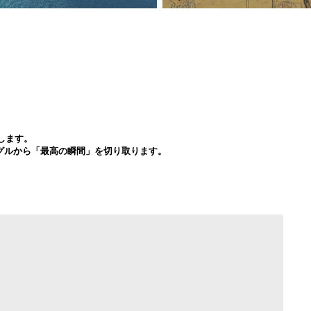
。
します。
グルから「最高の瞬間」を切り取ります。