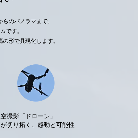
からのパノラマまで、
ームです。
高の形で具現化します。
​上空撮影「ドローン」
ンが切り拓く、感動と可能性