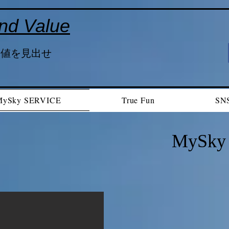
ind Value
価値を見出せ
MySky SERVICE
True Fun
SN
MySky